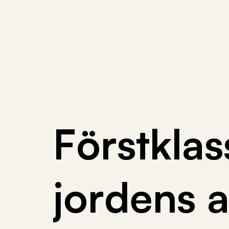
F
ö
r
s
t
k
l
a
s
j
o
r
d
e
n
s