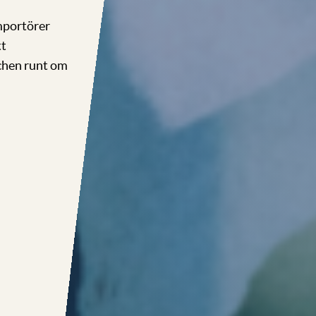
mportörer
tt
schen runt om