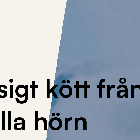
s
i
g
t
k
ö
t
t
f
r
å
a
l
l
a
h
ö
r
n