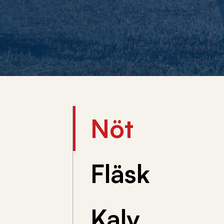
Nöt
Fläsk
Kalv