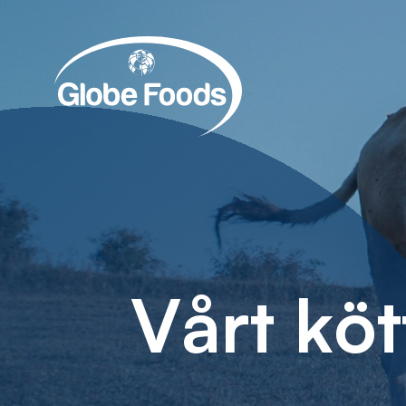
V
å
r
t
k
ö
t