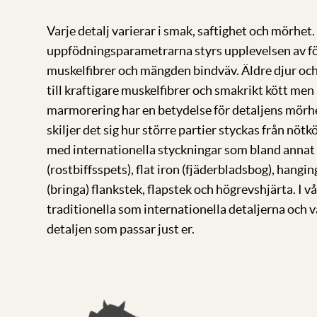
Varje detalj varierar i smak, saftighet och mörhe
uppfödningsparametrarna styrs upplevelsen av fö
muskelfibrer och mängden bindväv. Äldre djur och
till kraftigare muskelfibrer och smakrikt kött me
marmorering har en betydelse för detaljens mörhet
skiljer det sig hur större partier styckas från nötkö
med internationella styckningar som bland annat p
(rostbiffsspets), flat iron (fjäderbladsbog), hangin
(bringa) flankstek, flapstek och högrevshjärta. I vå
traditionella som internationella detaljerna och vå
detaljen som passar just er.