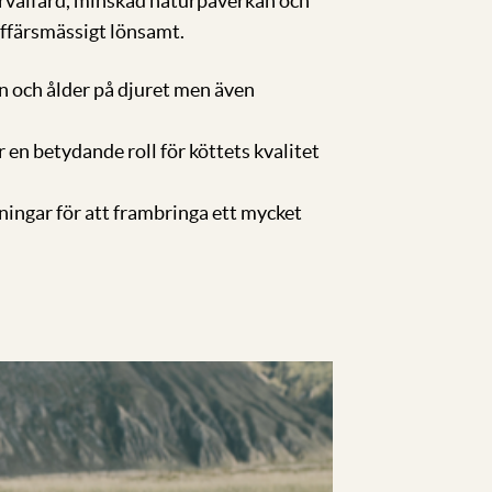
rvälfärd, minskad naturpåverkan och
affärsmässigt lönsamt.
n och ålder på djuret men även
 en betydande roll för köttets kvalitet
ningar för att frambringa ett mycket