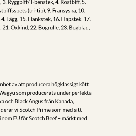
. Ryggbiff/T-benstek, 4. Rostbiff, 5.
tbiffsspets (tri-tip), 9. Fransyska, 10.
 14. Lägg, 15. Flankstek, 16. Flapstek, 17.
, 21. Oxkind, 22. Bogrulle, 23. Bogblad,
nhet av att producera högklassigt kött
 Wagyu som producerats under perfekta
ka och Black Angus från Kanada,
derar vi Scotch Prime som med sitt
g inom EU för Scotch Beef – märkt med