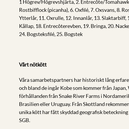
1 Högrev/Högrevshjärta, 2. Entrecôte/Tomahawk, 3
Rostbifflock (picanha), 6. Oxfilé, 7. Oxsvans, 8. Ros
Ytterlår, 11. Oxrulle, 12. Innanlår, 13. Slaktarbiff,
Kållap, 18. Entrecôterevben, 19. Bringa, 20. Nacke
24. Bogsteksfilé, 25. Bogstek
Vårt nötkött
Våra samarbetspartners har historiskt lång erfare
och bland de ingår Kobe som kommer från Japan,
förhållanden från Snake River Farms i Nordameri
Brasilien eller Uruguay. Från Skottland rekommen
unika kött har fått skyddad geografisk betecknin
SGB.