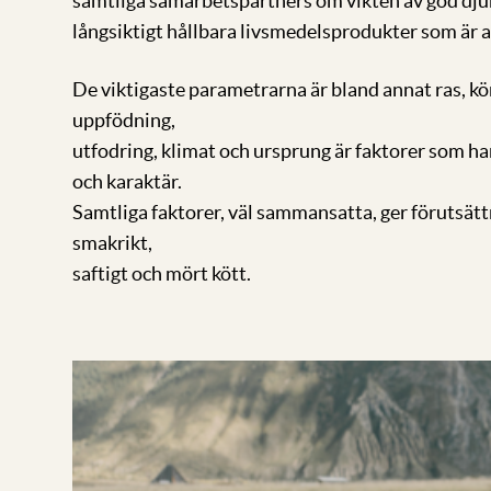
samtliga samarbetspartners om vikten av god dju
långsiktigt hållbara livsmedelsprodukter som är 
De viktigaste parametrarna är bland annat ras, kö
uppfödning,
utfodring, klimat och ursprung är faktorer som har
och karaktär.
Samtliga faktorer, väl sammansatta, ger förutsätt
smakrikt,
saftigt och mört kött.