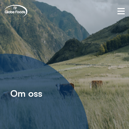
O
m
o
s
s