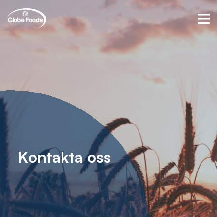
K
o
n
t
a
k
t
a
o
s
s