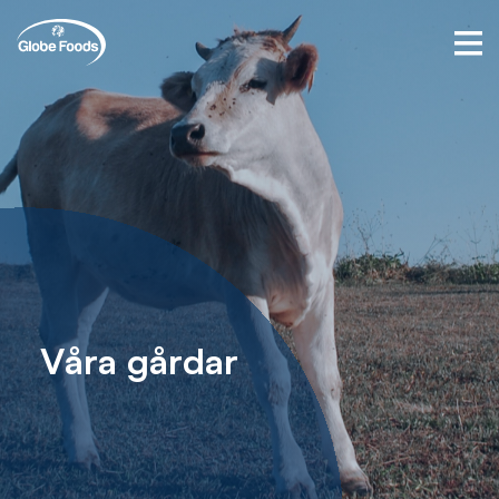
V
å
r
a
g
å
r
d
a
r